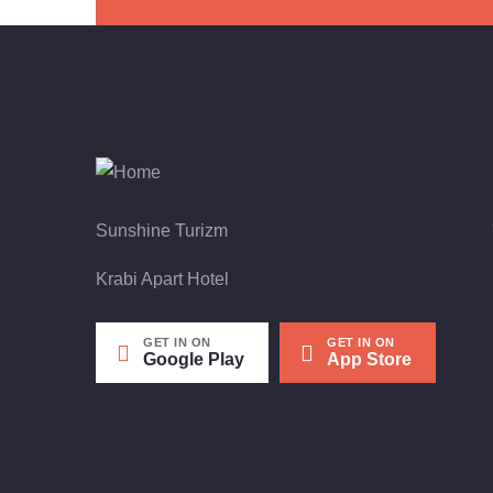
Sunshine Turizm
Krabi Apart Hotel
GET IN ON
GET IN ON
Google Play
App Store