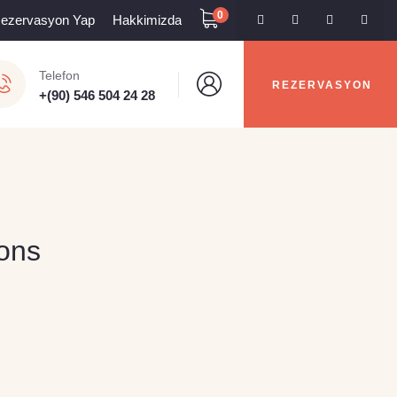
0
Rezervasyon Yap
Hakkimizda
Telefon
REZERVASYON
+(90) 546 504 24 28
ons