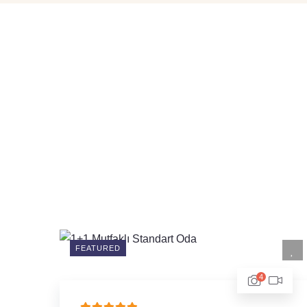
FEATURED
4