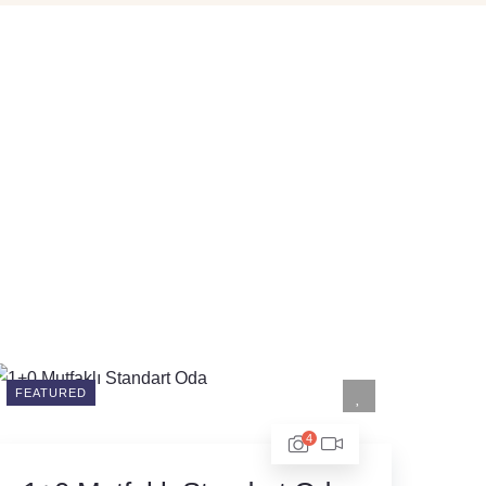
FEATURED
4