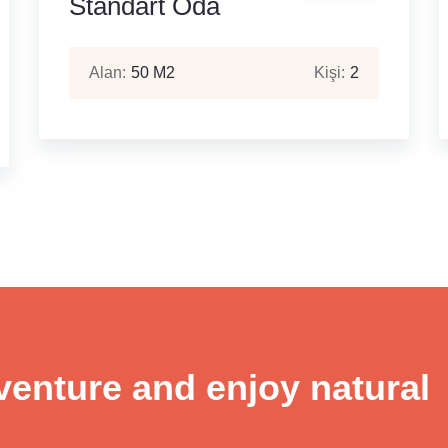
Standart Oda
Alan:
50 M2
Kişi:
2
venture and enjoy natural