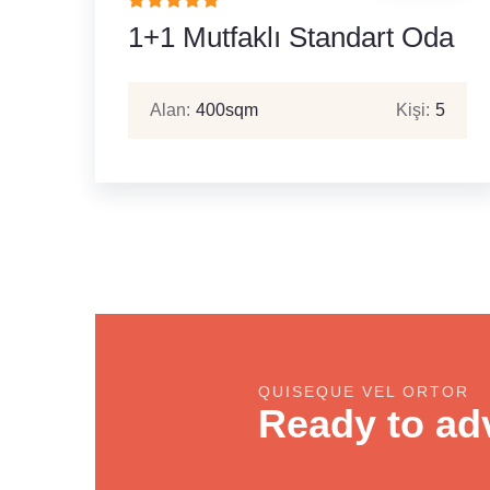
1+1 Mutfaklı Standart Oda
Alan:
400sqm
Kişi:
5
QUISEQUE VEL ORTOR
Ready to ad