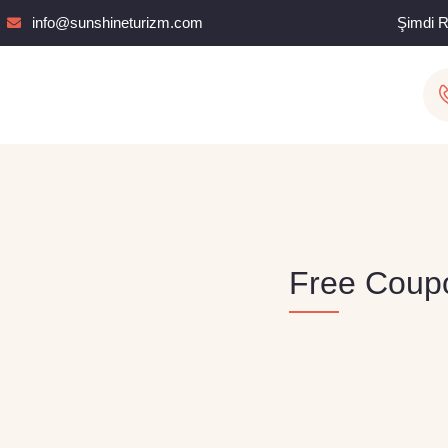
info@sunshineturizm.com
Şimdi 
Free Coup