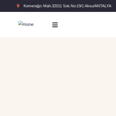
Kemerağzı Mah.32011 Sok.No:19/1 Aksu/ANTALYA